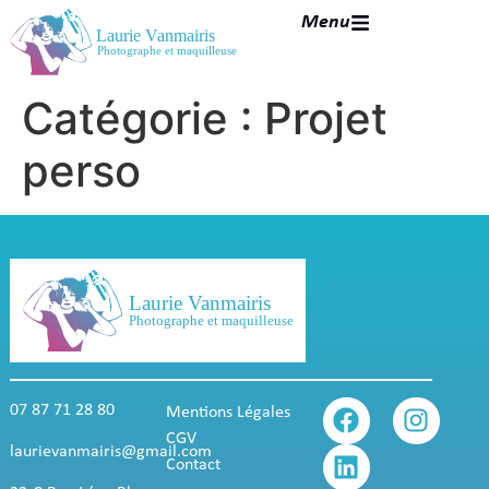
contenu
Menu
principal
Catégorie :
Projet
perso
07 87 71 28 80
Mentions Légales
CGV
laurievanmairis@gmail.com
Contact